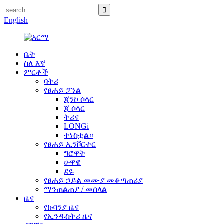
English
ቤት
ስለ እኛ
ምርቶች
ባትሪ
የፀሐይ ፓነል
ጂንኮ ሶላር
ጃ ሶላር
ትሪና
LONGi
ተነስቷል።
የፀሐይ ኢንቮርተር
ግሮዋት
ሁዋዌ
ደዬ
የፀሐይ ኃይል መሙያ መቆጣጠሪያ
ማንጠልጠያ / መሰላል
ዜና
የኩባንያ ዜና
የኢንዱስትሪ ዜና