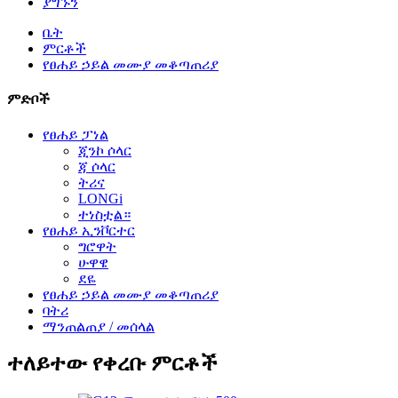
ያግኙን
ቤት
ምርቶች
የፀሐይ ኃይል መሙያ መቆጣጠሪያ
ምድቦች
የፀሐይ ፓነል
ጂንኮ ሶላር
ጃ ሶላር
ትሪና
LONGi
ተነስቷል።
የፀሐይ ኢንቮርተር
ግሮዋት
ሁዋዌ
ደዬ
የፀሐይ ኃይል መሙያ መቆጣጠሪያ
ባትሪ
ማንጠልጠያ / መሰላል
ተለይተው የቀረቡ ምርቶች