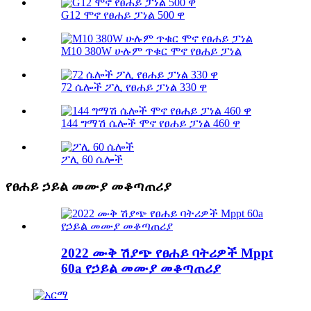
G12 ሞኖ የፀሐይ ፓነል 500 ዋ
M10 380W ሁሉም ጥቁር ሞኖ የፀሐይ ፓነል
72 ሴሎች ፖሊ የፀሐይ ፓነል 330 ዋ
144 ግማሽ ሴሎች ሞኖ የፀሐይ ፓነል 460 ዋ
ፖሊ 60 ሴሎች
የፀሐይ ኃይል መሙያ መቆጣጠሪያ
2022 ሙቅ ሽያጭ የፀሐይ ባትሪዎች Mppt
60a የኃይል መሙያ መቆጣጠሪያ