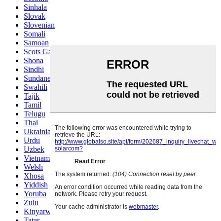
Sinhala
Slovak
Slovenian
Somali
Samoan
Scots Gaelic
Shona
Sindhi
Sundanese
Swahili
Tajik
Tamil
Telugu
Thai
Ukrainian
Urdu
Uzbek
Vietnamese
Welsh
Xhosa
Yiddish
Yoruba
Zulu
Kinyarwanda
Tatar