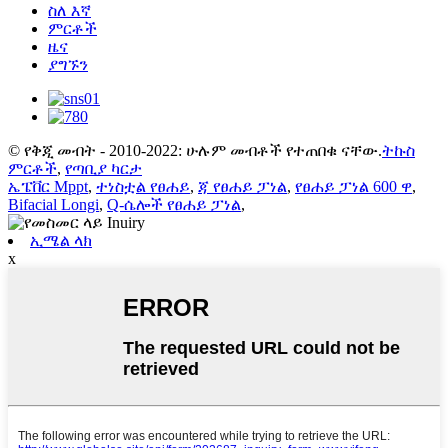
ስለ እኛ
ምርቶች
ዜና
ያግኙን
© የቅጂ መብት - 2010-2022: ሁሉም መብቶች የተጠበቁ ናቸው.
ትኩስ
ምርቶች
,
የጣቢያ ካርታ
ኤፔቨር Mppt
,
ተነስቷል የፀሐይ
,
ጃ የፀሐይ ፓነል
,
የፀሐይ ፓነል 600 ዋ
,
Bifacial Longi
,
Q-ሴሎች የፀሐይ ፓነል
,
ኢሜል ላክ
x